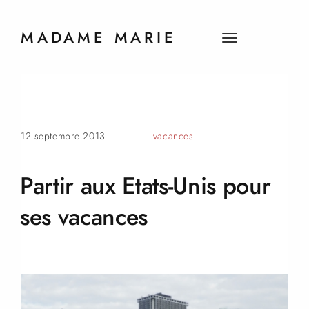
MADAME MARIE
t
o
g
g
l
e
12 septembre 2013
vacances
n
a
v
Partir aux Etats-Unis pour
i
g
ses
vacances
a
t
i
o
n