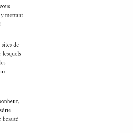
 vous
 y mettant
!
sites de
 lesquels
les
eur
bonheur,
série
de beauté