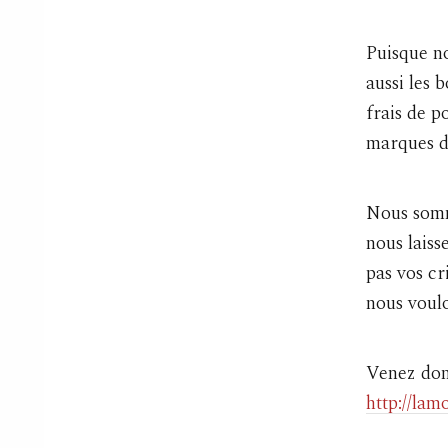
Puisque no
aussi les
frais de p
marques d
Nous somme
nous laiss
pas vos cr
nous voulo
Venez donc
http://la