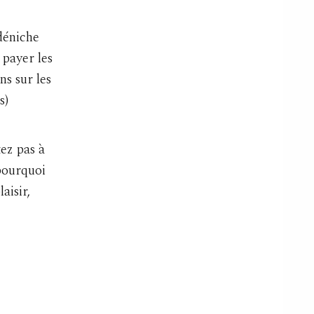
déniche
 payer les
ns sur les
s)
tez pas à
 pourquoi
aisir,