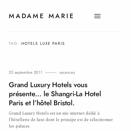
MADAME MARIE
t
o
g
g
TAG:
HOTELS LUXE PARIS
l
e
n
a
25 septembre 2011
vacances
v
i
Grand Luxury Hotels vous
g
présente… le Shangri-La Hotel
a
Paris et l’hôtel
Bristol.
t
i
Grand Luxury Hotels est un site internet dédié à
o
l’hôtellerie de luxe dont le principe est de sélectionner
n
les palaces