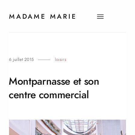
MADAME MARIE
t
o
g
g
l
e
6 juillet 2015
loisirs
n
a
v
Montparnasse et son
i
g
centre
commercial
a
t
i
o
n