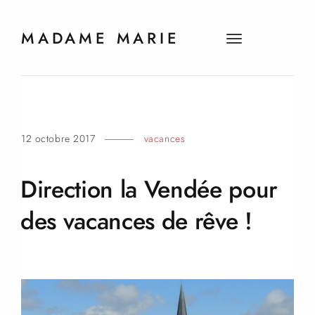
MADAME MARIE
t
o
g
g
l
e
12 octobre 2017
vacances
n
a
v
Direction la Vendée pour
i
g
des vacances de rêve
!
a
t
i
o
n