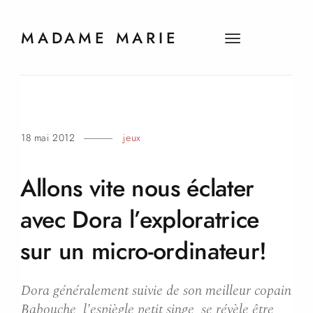
MADAME MARIE
t
o
g
g
l
e
18 mai 2012
jeux
n
a
v
Allons vite nous éclater
i
g
avec Dora l’exploratrice
a
sur un micro-ordinateur!
t
i
o
Dora généralement suivie de son meilleur copain
n
Babouche, l'espiègle petit singe, se révèle être